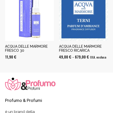
da
49,00 €
a
679,00 €
ACQUA DELLE MARMORE
ACQUA DELLE MARMORE
FRESCO 30
FRESCO RICARICA
Fascia
11,90
€
49,00
€
-
679,00
€
I.V.A. esclusa
di
prezzo:
da
49,00 €
a
679,00 €
Profumo & Profumi
è un brand della