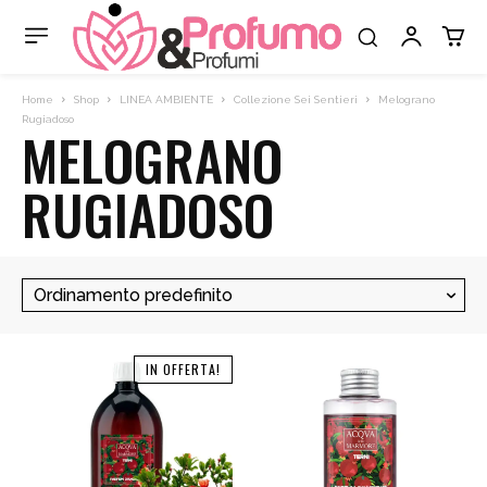
Home
Shop
LINEA AMBIENTE
Collezione Sei Sentieri
Melograno
Rugiadoso
MELOGRANO
RUGIADOSO
IN OFFERTA!