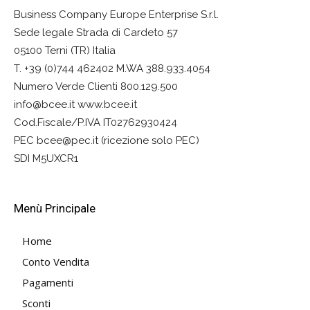
Business Company Europe Enterprise S.r.l.
Sede legale Strada di Cardeto 57
05100 Terni (TR) Italia
T. +39 (0)744 462402 M.WA 388.933.4054
Numero Verde Clienti 800.129.500
info@bcee.it www.bcee.it
Cod.Fiscale/P.IVA IT02762930424
PEC bcee@pec.it (ricezione solo PEC)
SDI M5UXCR1
Menù Principale
Home
Conto Vendita
Pagamenti
Sconti