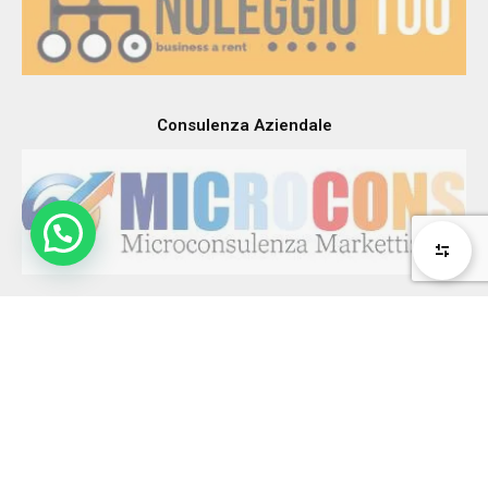
Consulenza Aziendale
Tutto il materiale contenuto e le informazioni sono coperte dalla proprietà
intellettuale di BCEE S.r.l. Engineering
infoi@bcee.it
+39.0744462402