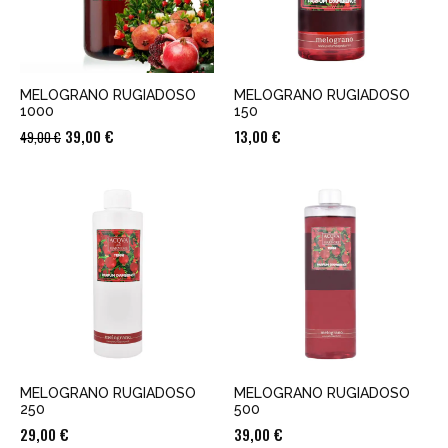
MELOGRANO RUGIADOSO
MELOGRANO RUGIADOSO
1000
150
Il
Il
39,00
€
13,00
€
49,00
€
prezzo
prezzo
originale
attuale
era:
è:
49,00 €.
39,00 €.
MELOGRANO RUGIADOSO
MELOGRANO RUGIADOSO
250
500
29,00
€
39,00
€