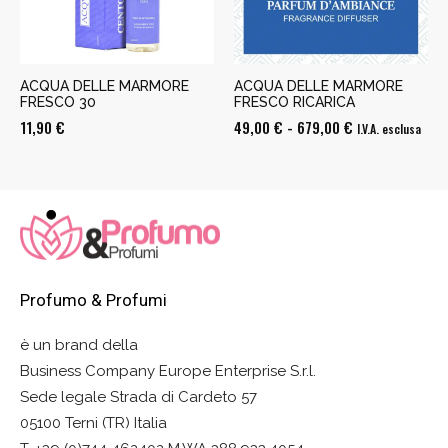
ACQUA DELLE MARMORE
ACQUA DELLE MARMORE
FRESCO 30
FRESCO RICARICA
Fascia
11,90
€
49,00
€
-
679,00
€
I.V.A. esclusa
di
prezzo:
da
49,00 €
a
679,00 €
Profumo & Profumi
è un brand della
Business Company Europe Enterprise S.r.l.
Sede legale Strada di Cardeto 57
05100 Terni (TR) Italia