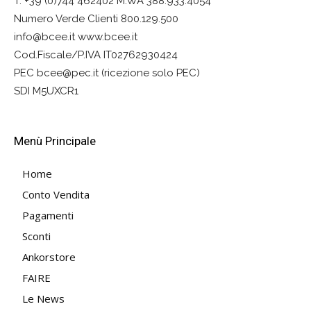
T. +39 (0)744 462402 M.WA 388.933.4054
Numero Verde Clienti 800.129.500
info@bcee.it www.bcee.it
Cod.Fiscale/P.IVA IT02762930424
PEC bcee@pec.it (ricezione solo PEC)
SDI M5UXCR1
Menù Principale
Home
Conto Vendita
Pagamenti
Sconti
Ankorstore
FAIRE
Le News