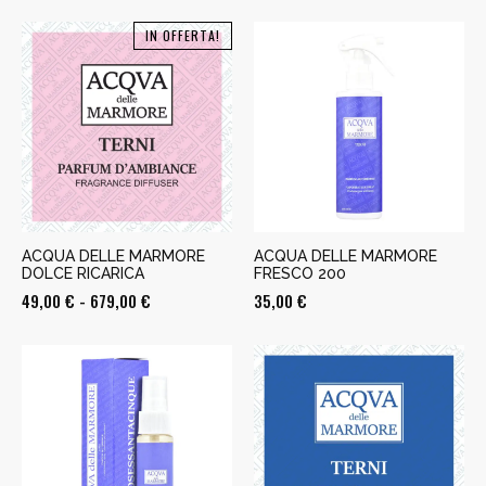
IN OFFERTA!
ACQUA DELLE MARMORE
ACQUA DELLE MARMORE
DOLCE RICARICA
FRESCO 200
Fascia
49,00
€
-
679,00
€
35,00
€
di
prezzo:
da
49,00 €
a
679,00 €