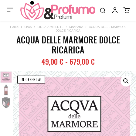
Home
Shop
LINEA AMBIENTE
Ricariche
ACQUA DELLE MARMORE
DOLCE RICARICA
ACQUA DELLE MARMORE DOLCE
RICARICA
Fascia
49,00
€
-
679,00
€
di
prezzo:
IN OFFERTA!
da
49,00 €
a
679,00 €