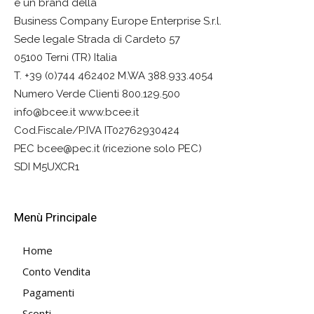
è un brand della
Business Company Europe Enterprise S.r.l.
Sede legale Strada di Cardeto 57
05100 Terni (TR) Italia
T. +39 (0)744 462402 M.WA 388.933.4054
Numero Verde Clienti 800.129.500
info@bcee.it www.bcee.it
Cod.Fiscale/P.IVA IT02762930424
PEC bcee@pec.it (ricezione solo PEC)
SDI M5UXCR1
Menù Principale
Home
Conto Vendita
Pagamenti
Sconti