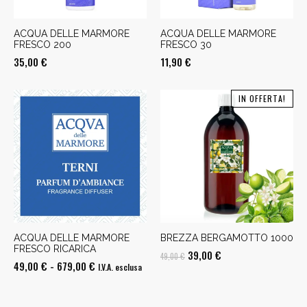
ACQUA DELLE MARMORE
ACQUA DELLE MARMORE
FRESCO 200
FRESCO 30
35,00
€
11,90
€
IN OFFERTA!
ACQUA DELLE MARMORE
BREZZA BERGAMOTTO 1000
FRESCO RICARICA
Il
Il
39,00
€
49,00
€
Fascia
49,00
€
-
679,00
€
I.V.A. esclusa
prezzo
prezzo
di
originale
attuale
prezzo:
era:
è: