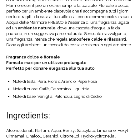
Marmore con il profumo che riempirà la tua auto. Floreale e dolce,
perfetto per un ambiente piacevole che ti accompagna tutti i giorni
nei tuoi tragitti: da casa al tuo ufficio, al centro commerciale a scuola.
Acqua delle Marmore FRESCO è l'essenza di una fragranza legata
ad un
ambiente naturale
, dove una cascata d'acqua la fa da
padrone, in un suggestivo parco naturale. Sensuale e avvolgente,
una fragranza intensa che regala
atmosfere calde e rilassanti
.
Dona agli ambienti un tocco di dolcezza e mistero in ogni ambiente.
Fragranza dolce e floreale
Formato maxi per un utilizzo prolungato
Perfetto per donare eleganza alla tua auto
Note di testa: Pera, Fiore d’Arancio, Pepe Rosa
Note di cuore: Caffè, Gelsomino, Liquirizia
Note di base: Vaniglia, Patchouli, Legno di Cedro
Ingredients:
Alcohol denat., Parfum, Aqua, Benzyl Salicylate, Limonene, Hexyl
Cinnamal, Linalool, Geraniol, Citronellol, Hydroxycitronellal,