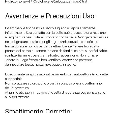
Hydroxyisohexyl 3-CyclohexeneCarboxaldehyde, Citral
Avvertenze e Precauzioni Uso:
Infiammabile finché non è secco. Liquido e vapori altamente
infiammabili. Se a contatto con la pelle può provocare una reazione
allergica cutanea. Evitare il contatto con la pelle. Non gettare i residui
nelle fognature, tossico per gli organismi acquatici con effetti di
lunga durata e non disperderli nell’ambiente. Tenere fuori dalla
portata dei bambini. Tenere lontano da fonti di calore, superfici calde,
scintille, fiamme libere o altre fonti di accensione. Non fumare.
Tenere in luogo fresco e ben ventilato. Attenzione potrebbe
danneggiare tessuti, pellame e oggetti in legno.
Il deodorante va spruzzato sul pavimento dell'autovettura (moquette
o tappetini).
Non spruzzare su cruscotto o parti in plastica o legno o alluminio
dell'autovettura.
Al primo utilizzo, rimuovere linguetta di sicurezza posizionata sotto
allo spruzzatore.
Smaltimento Corretto: