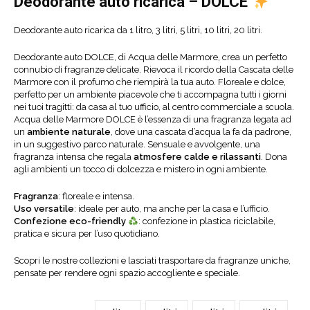
Deodorante auto ricarica – DOLCE
Deodorante auto ricarica da 1 litro, 3 litri, 5 litri, 10 litri, 20 litri.
Deodorante auto DOLCE, di Acqua delle Marmore, crea un perfetto
connubio di fragranze delicate. Rievoca il ricordo della Cascata delle
Marmore con il profumo che riempirà la tua auto. Floreale e dolce,
perfetto per un ambiente piacevole che ti accompagna tutti i giorni
nei tuoi tragitti: da casa al tuo ufficio, al centro commerciale a scuola.
Acqua delle Marmore DOLCE è l’essenza di una fragranza legata ad
un
ambiente naturale
, dove una cascata d’acqua la fa da padrone,
in un suggestivo parco naturale. Sensuale e avvolgente, una
fragranza intensa che regala
atmosfere calde e rilassanti
. Dona
agli ambienti un tocco di dolcezza e mistero in ogni ambiente.
Fragranza
: floreale e intensa.
Uso versatile
: ideale per auto, ma anche per la casa e l’ufficio.
Confezione eco-friendly
: confezione in plastica riciclabile,
pratica e sicura per l’uso quotidiano.
Scopri le nostre collezioni e lasciati trasportare da fragranze uniche,
pensate per rendere ogni spazio accogliente e speciale.