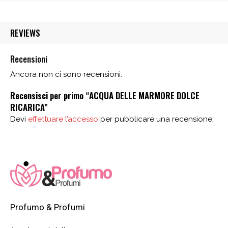
da
49,00 €.
39,00 €.
49,00 €
REVIEWS
a
679,00 €
Recensioni
Ancora non ci sono recensioni.
Recensisci per primo “ACQUA DELLE MARMORE DOLCE
RICARICA”
Devi
effettuare l’accesso
per pubblicare una recensione.
Profumo & Profumi