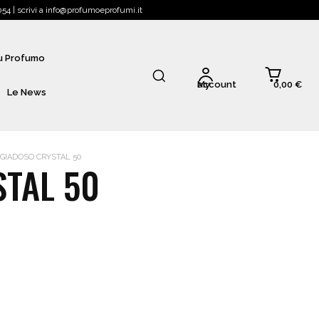
4 | scrivi a info@profumoeprofumi.it
Tu Profumo
0,00 €
My account
Le News
IADOSO CRYSTAL 50
TAL 50