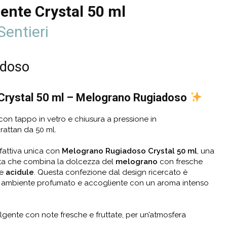
nte Crystal 50 ml
Sentieri
adoso
rystal 50 ml – Melograno Rugiadoso
con tappo in vetro e chiusura a pressione in
 rattan da 50 ml.
lfattiva unica con
Melograno Rugiadoso Crystal 50 ml
, una
ata che combina la dolcezza del
melograno
con fresche
te
acidule
. Questa confezione dal design ricercato
è
un ambiente profumato e accogliente con un aroma intenso
gente con note fresche e fruttate, per un’atmosfera