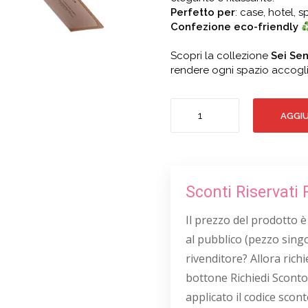
Perfetto per
: case, hotel, s
Confezione eco-friendly
Scopri la collezione
Sei Sen
rendere ogni spazio accogli
MELOGRANO
AGGIU
RUGIADOSO
CRYSTAL
50
quantità
Sconti Riservati 
Il prezzo del prodotto è
al pubblico (pezzo singo
rivenditore? Allora richie
bottone Richiedi Sconto
applicato il codice scont