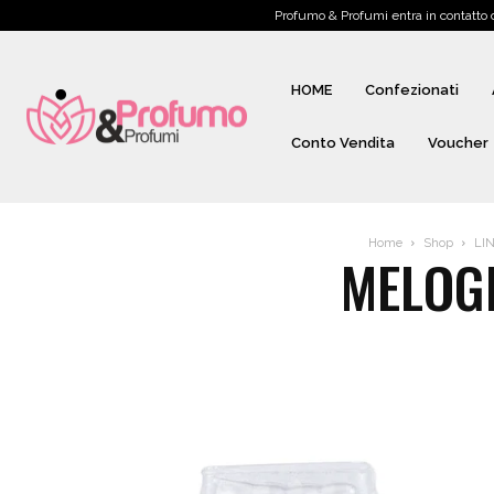
Profumo & Profumi entra in contatto
HOME
Confezionati
Conto Vendita
Voucher
Home
Shop
LI
MELOG