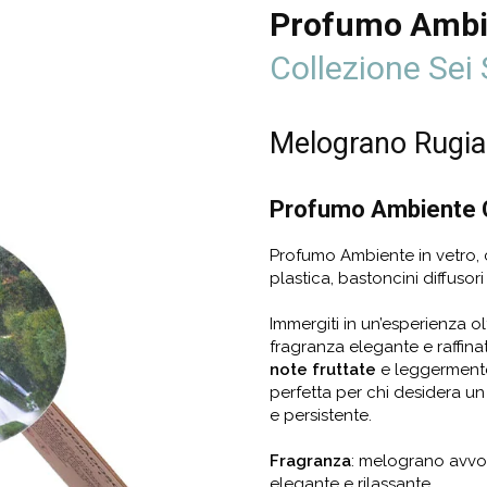
Profumo Ambie
Collezione Sei 
Melograno Rugi
Profumo Ambiente C
Profumo Ambiente in vetro, 
plastica, bastoncini diffusori
Immergiti in un’esperienza o
fragranza elegante e raffin
note fruttate
e leggermen
perfetta per chi desidera 
e persistente.
Fragranza
: melograno avvol
elegante e rilassante.