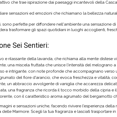
fattivo che trae ispirazione dai paesaggi incantevoli della Casca
gliare sensazioni ed emozioni che richiamano la bellezza natural
i, sono perfette per diffondere nell'ambiente una sensazione di 
ra trasformare gli spazi quotidiani in luoghi accoglienti, fresch
one Sei Sentieri:
ivo e rilassante della lavanda, che richiama alla mente distese
ante, una miscela fruttata che unisce l'intensità del melograno a
ioso e intrigante, con note profonde che accompagnano verso 
agrumato del fiore d'arancio, che evoca freschezza e vitalità, 
ante, un abbraccio avvolgente di vaniglia che accarezza delicat
inata, una fragranza che ricorda il tocco morbido della cipria e i
igorente, con il caratteristico aroma agrumato del bergamotto ch
agini e sensazioni uniche, facendo rivivere l'esperienza della
a delle Marmore. Scegli la tua fragranza e lasciati trasportare