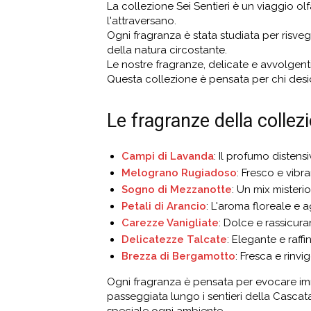
La collezione Sei Sentieri è un viaggio ol
l'attraversano.
Ogni fragranza è stata studiata per risve
della natura circostante.
Le nostre fragranze, delicate e avvolgent
Questa collezione è pensata per chi deside
Le fragranze della collezi
Campi di Lavanda
: Il profumo distens
Melograno Rugiadoso
: Fresco e vibr
Sogno di Mezzanotte
: Un mix mister
Petali di Arancio
: L'aroma floreale e 
Carezze Vanigliate
: Dolce e rassicur
Delicatezze Talcate
: Elegante e raff
Brezza di Bergamotto
: Fresca e rinv
Ogni fragranza è pensata per evocare imm
passeggiata lungo i sentieri della Cascat