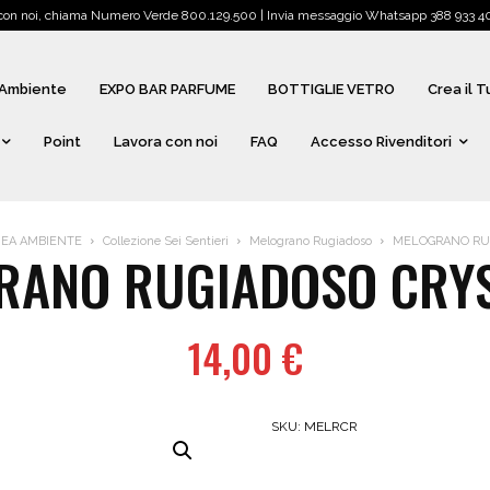
 con noi, chiama Numero Verde 800.129.500 | Invia messaggio Whatsapp 388 933 405
Ambiente
EXPO BAR PARFUME
BOTTIGLIE VETRO
Crea il 
Point
Lavora con noi
FAQ
Accesso Rivenditori
NEA AMBIENTE
Collezione Sei Sentieri
Melograno Rugiadoso
MELOGRANO RUG
RANO RUGIADOSO CRYS
14,00
€
SKU:
MELRCR