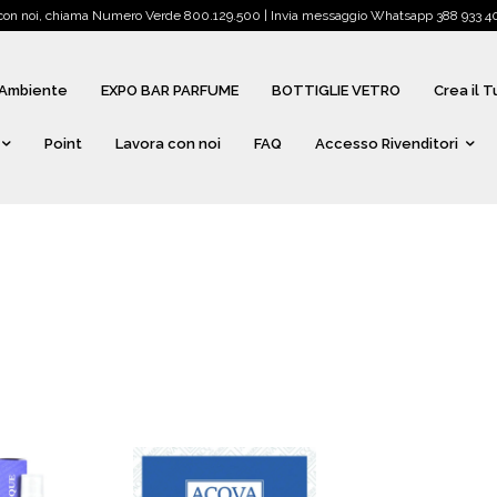
 con noi, chiama Numero Verde 800.129.500 | Invia messaggio Whatsapp 388 933 405
Ambiente
EXPO BAR PARFUME
BOTTIGLIE VETRO
Crea il 
Point
Lavora con noi
FAQ
Accesso Rivenditori