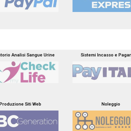
torio Analisi Sangue Urine
Sistemi Incasso e Paga
Produzione Siti Web
Noleggio