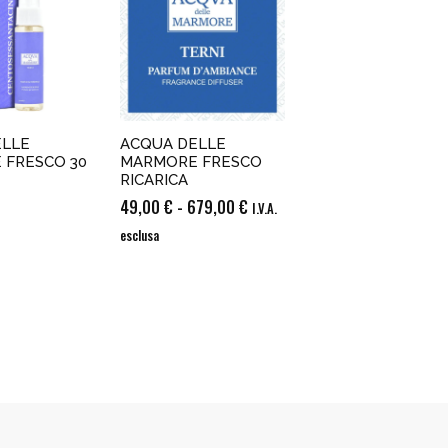
ELLE
ACQUA DELLE
 FRESCO 30
MARMORE FRESCO
RICARICA
Fascia
49,00
€
-
679,00
€
I.V.A.
di
esclusa
prezzo:
da
49,00 €
a
679,00 €