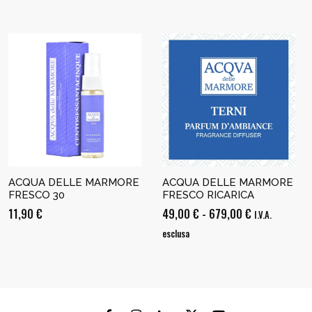
ACQUA DELLE MARMORE
ACQUA DELLE MARMORE
FRESCO 30
FRESCO RICARICA
Fascia
11,90
€
49,00
€
-
679,00
€
I.V.A.
di
esclusa
prezzo:
da
49,00 €
a