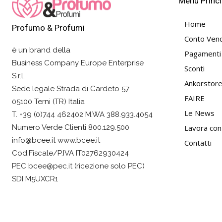
Menù Princi
Home
Profumo & Profumi
Conto Vend
è un brand della
Pagamenti
Business Company Europe Enterprise
Sconti
S.r.l.
Ankorstor
Sede legale Strada di Cardeto 57
FAIRE
05100 Terni (TR) Italia
Le News
T. +39 (0)744 462402 M.WA 388.933.4054
Lavora con
Numero Verde Clienti 800.129.500
info@bcee.it www.bcee.it
Contatti
Cod.Fiscale/P.IVA IT02762930424
PEC bcee@pec.it (ricezione solo PEC)
SDI M5UXCR1