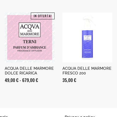
IN OFFERTA!
ACQUA DELLE MARMORE
ACQUA DELLE MARMORE
DOLCE RICARICA
FRESCO 200
Fascia
49,00
€
-
679,00
€
35,00
€
di
prezzo:
da
49,00 €
a