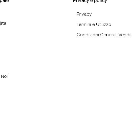
pale
Privacy e policy
679,00 €
Privacy
ita
Termini e Utilizzo
Condizioni Generali Vendi
e
 Noi