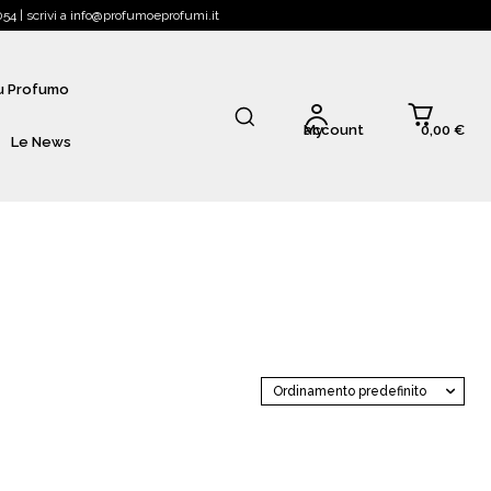
4 | scrivi a info@profumoeprofumi.it
Tu Profumo
0,00 €
My account
Le News