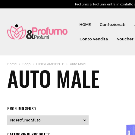
Profumo & Profumi entra in contatto
HOME
Confezionati
Conto Vendita
Voucher
Home
Shop
LINEA AMBIENTE
Auto Male
AUTO MALE
PROFUMO SFUSO
CATEGORIE DI PRODOTTO