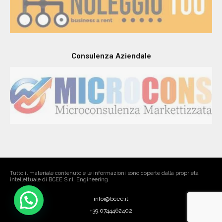
Consulenza Aziendale
Tutto il materiale contenuto e le informazioni sono coperte dalla proprietà
intellettuale di BCEE S.r.l. Engineering
Siamo qui per servirti. Usa Whatsapp...
infoi@bcee.it
+39.0744462402