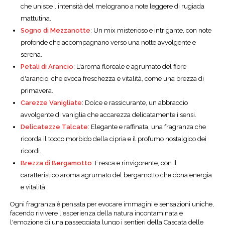
che unisce l'intensità del melograno a note leggere di rugiada
mattutina.
Sogno di Mezzanotte
: Un mix misterioso e intrigante, con note
profonde che accompagnano verso una notte avvolgente e
serena.
Petali di Arancio
: L'aroma floreale e agrumato del fiore
d'arancio, che evoca freschezza e vitalità, come una brezza di
primavera.
Carezze Vanigliate
: Dolce e rassicurante, un abbraccio
avvolgente di vaniglia che accarezza delicatamente i sensi.
Delicatezze Talcate
: Elegante e raffinata, una fragranza che
ricorda il tocco morbido della cipria e il profumo nostalgico dei
ricordi.
Brezza di Bergamotto
: Fresca e rinvigorente, con il
caratteristico aroma agrumato del bergamotto che dona energia
e vitalità.
Ogni fragranza è pensata per evocare immagini e sensazioni uniche,
facendo rivivere l'esperienza della natura incontaminata e
l'emozione di una passeggiata lungo i sentieri della Cascata delle