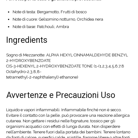
Note di testa: Bergamotto, Frutti di bosco
Note di cuore: Gelsomino notturno, Orchidea nera
Note di base: Patchouli, Ambra
Ingredients
Sogno di Mezzanotte: ALPHA HEXYL CINNAMALDEHYDE BENZYL
2-HYDROXYBENZOATE
CIS-3-HEXENYL 2-HYDROXYBENZOATE TONE (1-(1,2,3,4,5,6,7,8
Octahydro-2,3,8,8-
tetramethyl-2-naphthalenyl) ethanone)
Avvertenze e Precauzioni Uso
Liquido e vapori infiammabili. Infiammabile finché non è secco.
Evitare il contatto con la pelle, può provocare una reazione allergica
cutanea. Non gettare i residui nelle fognature, tossico per gli
organismi acquatici con effetti di lunga durata. Non disperdere
nell’ambiente. Tenere fuori dalla portata dei bambini. Tenere lontano
da fonti di calore, superfici calde, scintille, fiamme libere o altre fonti