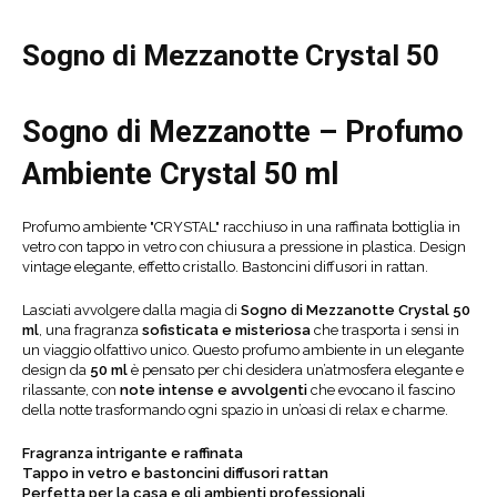
Sogno di Mezzanotte Crystal 50
Sogno di Mezzanotte –
Profumo
Ambiente Crystal 50 ml
Profumo ambiente "CRYSTAL" racchiuso in una raffinata bottiglia in
vetro con tappo in vetro con chiusura a pressione in plastica. Design
vintage elegante, effetto cristallo. Bastoncini diffusori in rattan.
Lasciati avvolgere dalla magia di
Sogno di Mezzanotte Crystal 50
ml
, una fragranza
sofisticata e misteriosa
che trasporta i sensi in
un viaggio olfattivo unico. Questo profumo ambiente in un elegante
design da
5
0 ml
è pensato per chi desidera un’atmosfera elegante e
rilassante, con
note intense e avvolgenti
che evocano il fascino
della notte trasformando ogni spazio in un’oasi di relax e charme.
Fragranza intrigante e raffinata
Tappo in vetro e bastoncini diffusori rattan
Perfetta per la casa e gli ambienti professionali