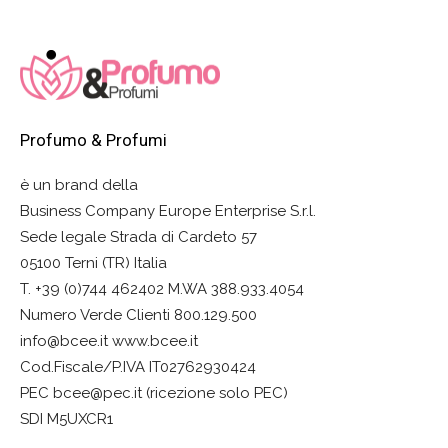
Profumo & Profumi
è un brand della
Business Company Europe Enterprise S.r.l.
Sede legale Strada di Cardeto 57
05100 Terni (TR) Italia
T. +39 (0)744 462402 M.WA 388.933.4054
Numero Verde Clienti 800.129.500
info@bcee.it www.bcee.it
Cod.Fiscale/P.IVA IT02762930424
PEC bcee@pec.it (ricezione solo PEC)
SDI M5UXCR1