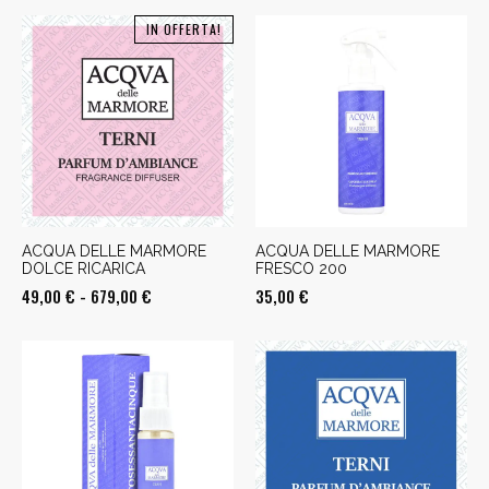
IN OFFERTA!
ACQUA DELLE MARMORE
ACQUA DELLE MARMORE
DOLCE RICARICA
FRESCO 200
Fascia
49,00
€
-
679,00
€
35,00
€
di
prezzo:
da
49,00 €
a
679,00 €