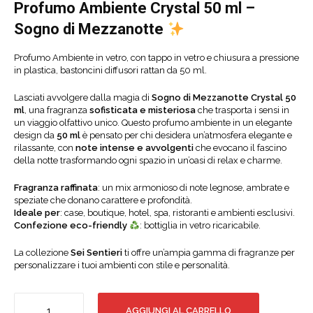
Profumo Ambiente Crystal 50 ml –
Sogno di Mezzanotte
Profumo Ambiente in vetro, con tappo in vetro e chiusura a pressione
in plastica, bastoncini diffusori rattan da 50 ml.
Lasciati avvolgere dalla magia di
Sogno di Mezzanotte Crystal 50
ml
, una fragranza
sofisticata e misteriosa
che trasporta i sensi in
un viaggio olfattivo unico. Questo profumo ambiente in un elegante
design da
5
0 ml
è pensato per chi desidera un’atmosfera elegante e
rilassante, con
note intense e avvolgenti
che evocano il fascino
della notte trasformando ogni spazio in un’oasi di relax e charme.
Fragranza raffinata
: un mix armonioso di note legnose, ambrate e
speziate che donano carattere e profondità.
Ideale per
: case, boutique, hotel, spa, ristoranti e ambienti esclusivi.
Confezione eco-friendly
: bottiglia in vetro ricaricabile.
La collezione
Sei Sentieri
ti offre un’ampia gamma di fragranze per
personalizzare i tuoi ambienti con stile e personalità.
SOGNO
AGGIUNGI AL CARRELLO