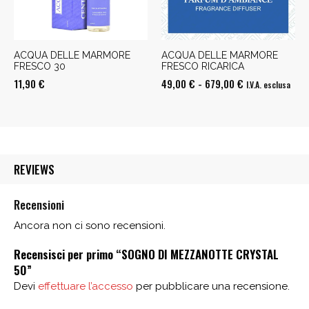
ACQUA DELLE MARMORE
ACQUA DELLE MARMORE
FRESCO 30
FRESCO RICARICA
Fascia
11,90
€
49,00
€
-
679,00
€
I.V.A. esclusa
di
prezzo:
da
49,00 €
REVIEWS
a
679,00 €
Recensioni
Ancora non ci sono recensioni.
Recensisci per primo “SOGNO DI MEZZANOTTE CRYSTAL
50”
Devi
effettuare l’accesso
per pubblicare una recensione.