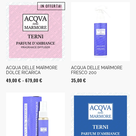
IN OFFERTA!
ACQUA DELLE MARMORE
ACQUA DELLE MARMORE
DOLCE RICARICA
FRESCO 200
Fascia
49,00
€
-
679,00
€
35,00
€
di
prezzo:
da
49,00 €
a
679,00 €