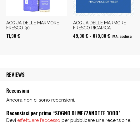
ACQUA DELLE MARMORE
ACQUA DELLE MARMORE
FRESCO 30
FRESCO RICARICA
Fascia
11,90
€
49,00
€
-
679,00
€
I.V.A. esclusa
di
prezzo:
da
49,00 €
REVIEWS
a
679,00 €
Recensioni
Ancora non ci sono recensioni.
Recensisci per primo “SOGNO DI MEZZANOTTE 1000”
Devi
effettuare l’accesso
per pubblicare una recensione.