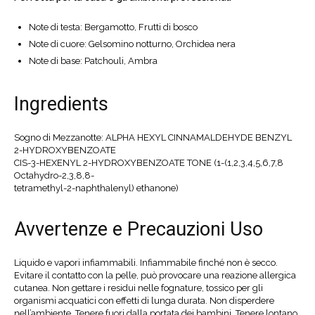
Note di testa: Bergamotto, Frutti di bosco
Note di cuore: Gelsomino notturno, Orchidea nera
Note di base: Patchouli, Ambra
Ingredients
Sogno di Mezzanotte: ALPHA HEXYL CINNAMALDEHYDE BENZYL
2-HYDROXYBENZOATE
CIS-3-HEXENYL 2-HYDROXYBENZOATE TONE (1-(1,2,3,4,5,6,7,8
Octahydro-2,3,8,8-
tetramethyl-2-naphthalenyl) ethanone)
Avvertenze e Precauzioni Uso
Liquido e vapori infiammabili. Infiammabile finché non è secco.
Evitare il contatto con la pelle, può provocare una reazione allergica
cutanea. Non gettare i residui nelle fognature, tossico per gli
organismi acquatici con effetti di lunga durata. Non disperdere
nell’ambiente. Tenere fuori dalla portata dei bambini. Tenere lontano