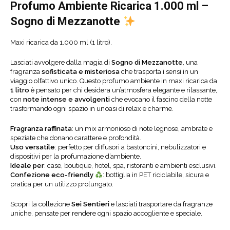
Profumo Ambiente Ricarica 1.000 ml
–
Sogno di Mezzanotte
Maxi ricarica da 1.000 ml (1 litro).
Lasciati avvolgere dalla magia di
Sogno di Mezzanotte
, una
fragranza
sofisticata e misteriosa
che trasporta i sensi in un
viaggio olfattivo unico. Questo profumo ambiente in maxi ricarica da
1 litro
è pensato per chi desidera un’atmosfera elegante e rilassante,
con
note intense e avvolgenti
che evocano il fascino della notte
trasformando ogni spazio in un’oasi di relax e charme.
Fragranza raffinata
: un mix armonioso di note legnose, ambrate e
speziate che donano carattere e profondità.
Uso versatile
: perfetto per diffusori a bastoncini, nebulizzatori e
dispositivi per la profumazione d’ambiente.
Ideale per
: case, boutique, hotel, spa, ristoranti e ambienti esclusivi.
Confezione eco-friendly
: bottiglia in PET riciclabile, sicura e
pratica per un utilizzo prolungato.
Scopri la collezione
Sei Sentieri
e lasciati trasportare da fragranze
uniche, pensate per rendere ogni spazio accogliente e speciale.