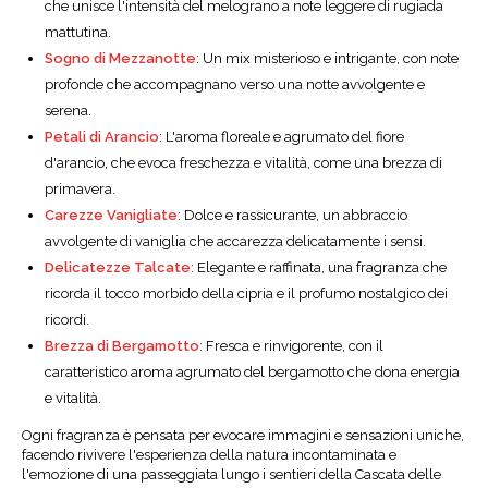
che unisce l'intensità del melograno a note leggere di rugiada
mattutina.
Sogno di Mezzanotte
: Un mix misterioso e intrigante, con note
profonde che accompagnano verso una notte avvolgente e
serena.
Petali di Arancio
: L'aroma floreale e agrumato del fiore
d'arancio, che evoca freschezza e vitalità, come una brezza di
primavera.
Carezze Vanigliate
: Dolce e rassicurante, un abbraccio
avvolgente di vaniglia che accarezza delicatamente i sensi.
Delicatezze Talcate
: Elegante e raffinata, una fragranza che
ricorda il tocco morbido della cipria e il profumo nostalgico dei
ricordi.
Brezza di Bergamotto
: Fresca e rinvigorente, con il
caratteristico aroma agrumato del bergamotto che dona energia
e vitalità.
Ogni fragranza è pensata per evocare immagini e sensazioni uniche,
facendo rivivere l'esperienza della natura incontaminata e
l'emozione di una passeggiata lungo i sentieri della Cascata delle