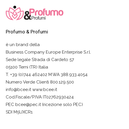
Profumo & Profumi
è un brand della
Business Company Europe Enterprise S.r.l.
Sede legale Strada di Cardeto 57
05100 Terni (TR) Italia
T. +39 (0)744 462402 M.WA 388.933.4054
Numero Verde Clienti 800.129.500
info@bcee.it www.bcee.it
Cod.Fiscale/P.IVA IT02762930424
PEC bcee@pec.it (ricezione solo PEC)
SDI M5UXCR1