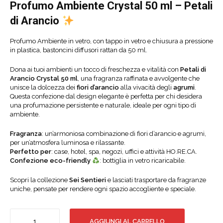
Profumo Ambiente Crystal 50 ml – Petali
di Arancio
Profumo Ambiente in vetro, con tappo in vetro e chiusura a pressione
in plastica, bastoncini diffusori rattan da 50 ml.
Dona ai tuoi ambienti un tocco di freschezza e vitalità con
Petali di
Arancio Crystal 50 ml
, una fragranza raffinata e avvolgente che
unisce la dolcezza dei
fiori d’arancio
alla vivacità degli
agrumi
.
Questa confezione dal design elegante è perfetta per chi desidera
una profumazione persistente e naturale, ideale per ogni tipo di
ambiente.
Fragranza
: un’armoniosa combinazione di fiori d’arancio e agrumi,
per un’atmosfera luminosa e rilassante.
Perfetto per
: case, hotel, spa, negozi, uffici e attività HO.RE.CA.
Confezione eco-friendly
: bottiglia in vetro ricaricabile.
Scopri la collezione
Sei Sentieri
e lasciati trasportare da fragranze
uniche, pensate per rendere ogni spazio accogliente e speciale.
PETALI
AGGIUNGI AL CARRELLO