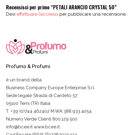
Recensisci per primo “PETALI ARANCIO CRYSTAL 50”
Devi
effettuare l’accesso
per pubblicare una recensione.
Profumo & Profumi
è un brand della
Business Company Europe Enterprise S.r.l.
Sede legale Strada di Cardeto 57
05100 Terni (TR) Italia
T. +39 (0)744 462402 M.WA 388.933.4054
Numero Verde Clienti 800.129.500
info@bcee.it www.bcee.it
Cod.Fiscale/P.IVA IT02762930424