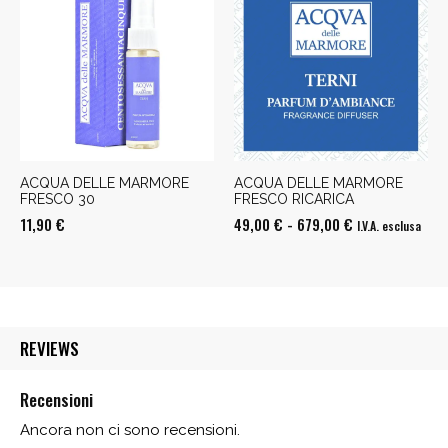
49,00 €
a
679,00 €
ACQUA DELLE MARMORE
ACQUA DELLE MARMORE
FRESCO 30
FRESCO RICARICA
Fascia
11,90
€
49,00
€
-
679,00
€
I.V.A. esclusa
di
prezzo:
da
49,00 €
REVIEWS
a
679,00 €
Recensioni
Ancora non ci sono recensioni.