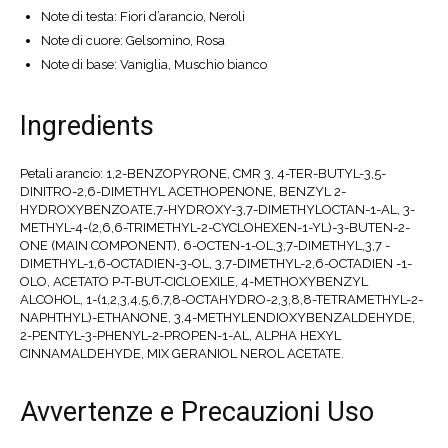
Note di testa: Fiori d’arancio, Neroli
Note di cuore: Gelsomino, Rosa
Note di base: Vaniglia, Muschio bianco
Ingredients
Petali arancio: 1,2-BENZOPYRONE, CMR 3, 4-TER-BUTYL-3,5-
DINITRO-2,6-DIMETHYL ACETHOPENONE, BENZYL 2-
HYDROXYBENZOATE,7-HYDROXY-3,7-DIMETHYLOCTAN-1-AL, 3-
METHYL-4-(2,6,6-TRIMETHYL-2-CYCLOHEXEN-1-YL)-3-BUTEN-2-
ONE (MAIN COMPONENT), 6-OCTEN-1-OL,3,7-DIMETHYL,3,7 -
DIMETHYL-1,6-OCTADIEN-3-OL, 3,7-DIMETHYL-2,6-OCTADIEN -1-
OLO, ACETATO P-T-BUT-CICLOEXILE, 4-METHOXYBENZYL
ALCOHOL, 1-(1,2,3,4,5,6,7,8-OCTAHYDRO-2,3,8,8-TETRAMETHYL-2-
NAPHTHYL)-ETHANONE, 3,4-METHYLENDIOXYBENZALDEHYDE,
2-PENTYL-3-PHENYL-2-PROPEN-1-AL, ALPHA HEXYL
CINNAMALDEHYDE, MIX GERANIOL NEROL ACETATE.
Avvertenze e Precauzioni Uso