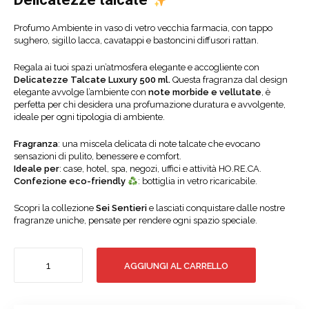
Profumo Ambiente in vaso di vetro vecchia farmacia, con tappo
sughero, sigillo lacca, cavatappi e bastoncini diffusori rattan.
Regala ai tuoi spazi un’atmosfera elegante e accogliente con
Delicatezze Talcate Luxury 500 ml.
Questa fragranza dal design
elegante avvolge l’ambiente con
note morbide e vellutate
,
è
perfetta per chi desidera una profumazione duratura e avvolgente,
ideale per ogni tipologia di ambiente.
Fragranza
: una miscela delicata di note talcate che evocano
sensazioni di pulito, benessere e comfort.
Ideale per
: case, hotel, spa, negozi, uffici e attività HO.RE.CA.
Confezione eco-friendly
: bottiglia in vetro ricaricabile.
Scopri la collezione
Sei Sentieri
e lasciati conquistare dalle nostre
fragranze uniche, pensate per rendere ogni spazio speciale.
DELICATEZZE
AGGIUNGI AL CARRELLO
TALCATE
LUXURY
quantità