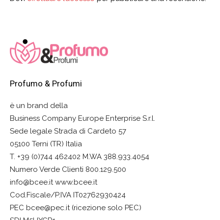
Profumo & Profumi
è un brand della
Business Company Europe Enterprise S.r.l.
Sede legale Strada di Cardeto 57
05100 Terni (TR) Italia
T. +39 (0)744 462402 M.WA 388.933.4054
Numero Verde Clienti 800.129.500
info@bcee.it www.bcee.it
Cod.Fiscale/P.IVA IT02762930424
PEC bcee@pec.it (ricezione solo PEC)