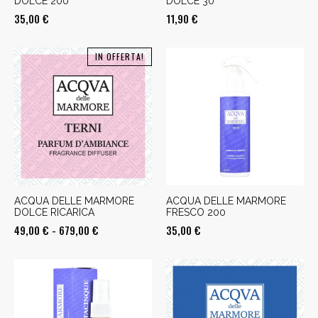
DOLCE 200
DOLCE 30
35,00
€
11,90
€
IN OFFERTA!
ACQUA DELLE MARMORE
ACQUA DELLE MARMORE
DOLCE RICARICA
FRESCO 200
Fascia
49,00
€
-
679,00
€
35,00
€
di
prezzo:
da
49,00 €
a