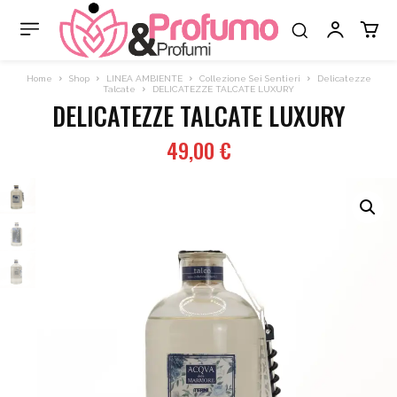
Home
Shop
LINEA AMBIENTE
Collezione Sei Sentieri
Delicatezze
Talcate
DELICATEZZE TALCATE LUXURY
DELICATEZZE TALCATE LUXURY
49,00
€