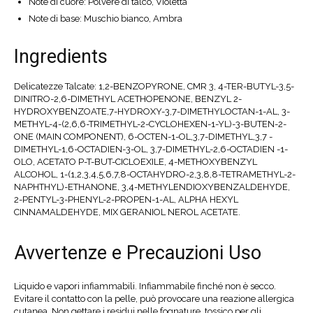
Note di cuore: Polvere di talco, Violetta
Note di base: Muschio bianco, Ambra
Ingredients
Delicatezze Talcate: 1,2-BENZOPYRONE, CMR 3, 4-TER-BUTYL-3,5-
DINITRO-2,6-DIMETHYL ACETHOPENONE, BENZYL 2-
HYDROXYBENZOATE,7-HYDROXY-3,7-DIMETHYLOCTAN-1-AL, 3-
METHYL-4-(2,6,6-TRIMETHYL-2-CYCLOHEXEN-1-YL)-3-BUTEN-2-
ONE (MAIN COMPONENT), 6-OCTEN-1-OL,3,7-DIMETHYL,3,7 -
DIMETHYL-1,6-OCTADIEN-3-OL, 3,7-DIMETHYL-2,6-OCTADIEN -1-
OLO, ACETATO P-T-BUT-CICLOEXILE, 4-METHOXYBENZYL
ALCOHOL, 1-(1,2,3,4,5,6,7,8-OCTAHYDRO-2,3,8,8-TETRAMETHYL-2-
NAPHTHYL)-ETHANONE, 3,4-METHYLENDIOXYBENZALDEHYDE,
2-PENTYL-3-PHENYL-2-PROPEN-1-AL, ALPHA HEXYL
CINNAMALDEHYDE, MIX GERANIOL NEROL ACETATE.
Avvertenze e Precauzioni Uso
Liquido e vapori infiammabili. Infiammabile finché non è secco.
Evitare il contatto con la pelle, può provocare una reazione allergica
cutanea. Non gettare i residui nelle fognature, tossico per gli