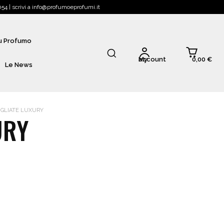
4 | scrivi a info@profumoeprofumi.it
Tu Profumo
0,00 €
My account
Le News
GLIATE LUXURY
URY