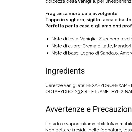
dolcezza della
vaniglia
, per un’esperien
Fragranza morbida e avvolgente
Tappo in sughero, sigillo lacca e baston
Perfetta per la casa e gli ambienti pro
Note di testa: Vaniglia, Zucchero a vel
Note di cuore: Crema di latte, Mandor
Note di base: Legno di Sandalo, Ambr
Ingredients
Carezze Vanigliate: HEXAHYDROHEXAME
OCTAHYDRO-2,3,8,8-TETRAMETHYL-2-NA
Avvertenze e Precauzion
Liquido e vapori infiammabili. Infiammabi
Non gettare i residui nelle fognature, tos