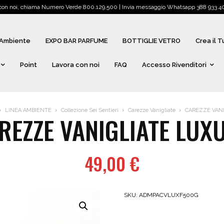
 con noi, chiama Numero Verde 800.129.500 | Invia messaggio Whatsapp 388 933 405
Ambiente
EXPO BAR PARFUME
BOTTIGLIE VETRO
Crea il 
Point
Lavora con noi
FAQ
Accesso Rivenditori
LINEA AMBIENTE
Collezione Sei Sentieri
Carezze Vanigliate
CAREZZE VANI
REZZE VANIGLIATE LUX
49,00
€
SKU:
ADMPACVLUXF500G