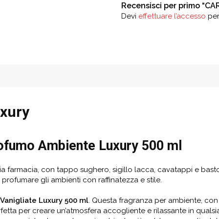
Recensisci per primo “C
Devi
effettuare l’accesso
per
uxury
ofumo Ambiente
Luxury 500 ml
farmacia, con tappo sughero, sigillo lacca, cavatappi e bastonci
e profumare gli ambienti con raffinatezza e stile.
Vanigliate
Luxury
50
0
ml
. Questa fragranza per ambiente, con 
rfetta per creare un’atmosfera accogliente e rilassante in qualsi