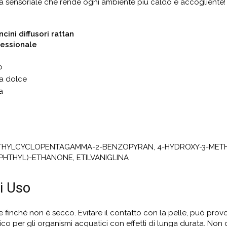
za sensoriale che rende ogni ambiente più caldo e accogliente!
cini diffusori rattan
fessionale
o
la dolce
a
THYLCYCLOPENTAGAMMA-2-BENZOPYRAN, 4-HYDROXY-3-METHOXYB
PHTHYL)-ETHANONE, ETILVANIGLINA
i Uso
le finché non è secco. Evitare il contatto con la pelle, può pro
sico per gli organismi acquatici con effetti di lunga durata. Non 