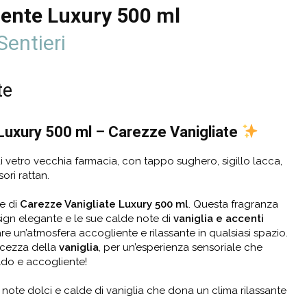
ente Luxury 500 ml
Sentieri
te
Luxury 50
0 ml –
Carezze Vanigliate
 vetro vecchia farmacia, con tappo sughero, sigillo lacca,
ori rattan.
e di
Carezze Vanigliate
Luxury
5
00
ml
. Questa fragranza
sign elegante e le sue calde note di
vaniglia e accenti
are un’atmosfera accogliente e rilassante in qualsiasi spazio.
lcezza della
vaniglia
, per un’esperienza sensoriale che
ldo e accogliente!
 note dolci e calde di vaniglia che dona un clima rilassante