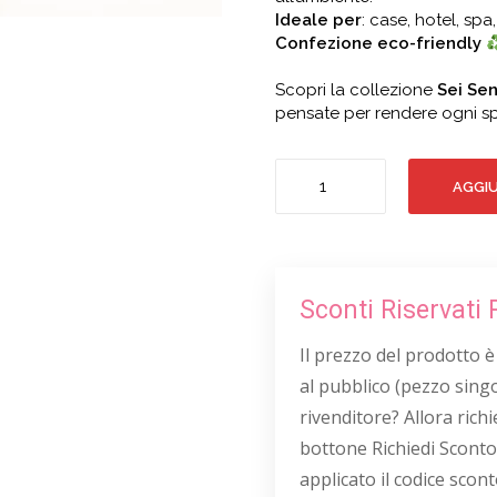
Ideale per
: case, hotel, spa,
Confezione eco-friendly
Scopri la collezione
Sei Sen
pensate per rendere ogni sp
CAREZZE
AGGIU
VANIGLIATE
LUXURY
quantità
Sconti Riservati 
Il prezzo del prodotto è
al pubblico (pezzo singo
rivenditore? Allora richie
bottone Richiedi Sconto
applicato il codice scont