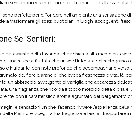
gliare sensazioni ed emozioni che richiamano la bellezza natural
i, sono perfette per diffondere nell'ambiente una sensazione di 
ra trasformare gli spazi quotidiani in luoghi accoglienti, fresch
one Sei Sentieri:
ivo e rilassante della lavanda, che richiama alla mente distese
ante, una miscela fruttata che unisce l'intensità del melograno a
ioso e intrigante, con note profonde che accompagnano verso 
agrumato del fiore d'arancio, che evoca freschezza e vitalità, 
ante, un abbraccio avvolgente di vaniglia che accarezza delicat
inata, una fragranza che ricorda il tocco morbido della cipria e i
igorente, con il caratteristico aroma agrumato del bergamotto ch
agini e sensazioni uniche, facendo rivivere l'esperienza della
a delle Marmore. Scegli la tua fragranza e lasciati trasportare