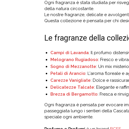
Ogni fragranza è stata studiata per risve
della natura circostante.
Le nostre fragranze, delicate e avvolgent
Questa collezione è pensata per chi deside
Le fragranze della collezi
Campi di Lavanda
: Il profumo distens
Melograno Rugiadoso
: Fresco e vibr
Sogno di Mezzanotte
: Un mix mister
Petali di Arancio
: L'aroma floreale e 
Carezze Vanigliate
: Dolce e rassicur
Delicatezze Talcate
: Elegante e raff
Brezza di Bergamotto
: Fresca e rinv
Ogni fragranza è pensata per evocare imm
passeggiata lungo i sentieri della Cascat
speciale ogni ambiente.