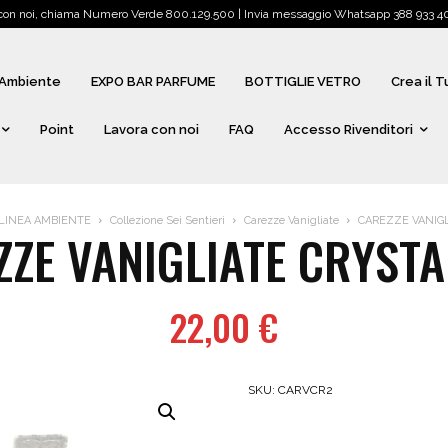
 con noi, chiama Numero Verde 800.129.500 | Invia messaggio Whatsapp 388 933 405
Ambiente
EXPO BAR PARFUME
BOTTIGLIE VETRO
Crea il 
Point
Lavora con noi
FAQ
Accesso Rivenditori
LINEA AMBIENTE
Collezione Sei Sentieri
Carezze Vanigliate
CAREZZE VANIGL
ZZE VANIGLIATE CRYSTA
22,00
€
SKU:
CARVCR2