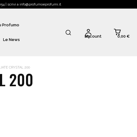
4 | scrivi a info@profumoeprofumi.it
Tu Profumo
0,00 €
My account
Le News
IATE CRYSTAL 200
L 200