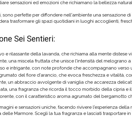
gliare sensazioni ed emozioni che richiamano la bellezza natural
i, sono perfette per diffondere nell'ambiente una sensazione di 
ra trasformare gli spazi quotidiani in luoghi accoglienti, fresch
one Sei Sentieri:
ivo e rilassante della lavanda, che richiama alla mente distese
ante, una miscela fruttata che unisce l'intensità del melograno a
ioso e intrigante, con note profonde che accompagnano verso 
agrumato del fiore d'arancio, che evoca freschezza e vitalità, 
ante, un abbraccio avvolgente di vaniglia che accarezza delicat
inata, una fragranza che ricorda il tocco morbido della cipria e i
igorente, con il caratteristico aroma agrumato del bergamotto ch
agini e sensazioni uniche, facendo rivivere l'esperienza della
a delle Marmore. Scegli la tua fragranza e lasciati trasportare