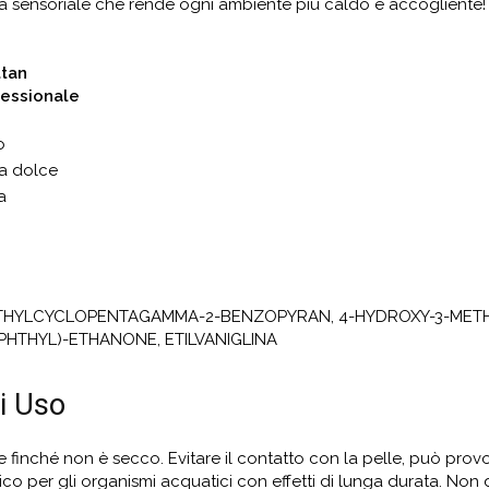
za sensoriale che rende ogni ambiente più caldo e accogliente!
ttan
fessionale
o
la dolce
a
THYLCYCLOPENTAGAMMA-2-BENZOPYRAN, 4-HYDROXY-3-METHOXYB
PHTHYL)-ETHANONE, ETILVANIGLINA
i Uso
le finché non è secco. Evitare il contatto con la pelle, può pro
sico per gli organismi acquatici con effetti di lunga durata. Non 