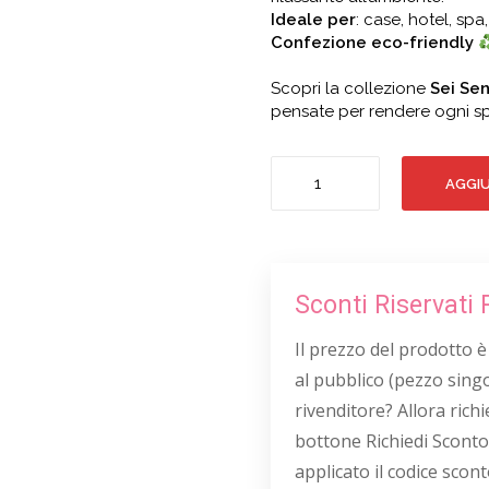
Ideale per
: case, hotel, spa,
Confezione eco-friendly
Scopri la collezione
Sei Sen
pensate per rendere ogni sp
CAREZZE
AGGIU
VANIGLIATE
CRYSTAL
200
quantità
Sconti Riservati 
Il prezzo del prodotto è
al pubblico (pezzo singo
rivenditore? Allora richie
bottone Richiedi Sconto
applicato il codice scont