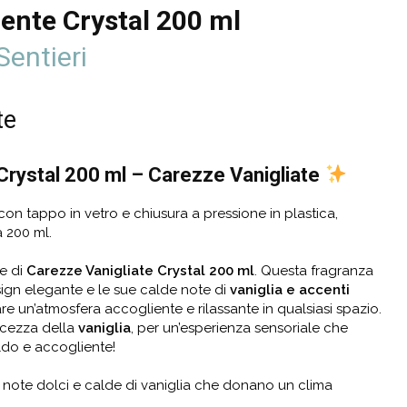
nte Crystal 200 ml
Sentieri
te
Crystal
200 ml – Carezze Vanigliate
on tappo in vetro e chiusura a pressione in plastica,
a 200 ml.
e di
Carezze Vanigliate
Crystal
20
0
ml
. Questa fragranza
sign elegante e le sue calde note di
vaniglia e accenti
are un’atmosfera accogliente e rilassante in qualsiasi spazio.
lcezza della
vaniglia
, per un’esperienza sensoriale che
ldo e accogliente!
 note dolci e calde di vaniglia che donano un clima