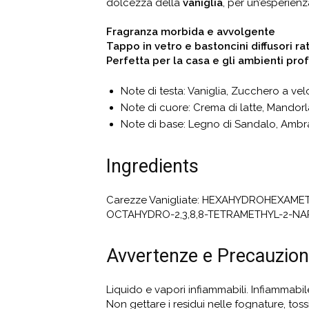
dolcezza della
vaniglia
, per un’esperien
Fragranza morbida e avvolgente
Tappo in vetro e bastoncini diffusori ra
Perfetta per la casa e gli ambienti pro
Note di testa: Vaniglia, Zucchero a vel
Note di cuore: Crema di latte, Mandor
Note di base: Legno di Sandalo, Ambr
Ingredients
Carezze Vanigliate: HEXAHYDROHEXAME
OCTAHYDRO-2,3,8,8-TETRAMETHYL-2-NA
Avvertenze e Precauzion
Liquido e vapori infiammabili. Infiammabi
Non gettare i residui nelle fognature, tos