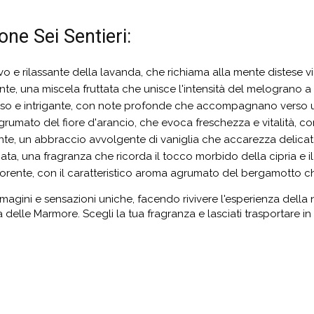
one Sei Sentieri:
ivo e rilassante della lavanda, che richiama alla mente distese
ante, una miscela fruttata che unisce l'intensità del melograno a
ioso e intrigante, con note profonde che accompagnano verso 
agrumato del fiore d'arancio, che evoca freschezza e vitalità, 
ante, un abbraccio avvolgente di vaniglia che accarezza delicat
inata, una fragranza che ricorda il tocco morbido della cipria e i
igorente, con il caratteristico aroma agrumato del bergamotto ch
agini e sensazioni uniche, facendo rivivere l'esperienza della
a delle Marmore. Scegli la tua fragranza e lasciati trasportare