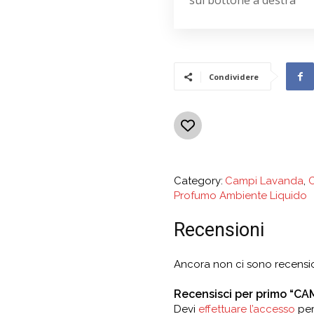
sul bottone a destra
Condividere
Category:
Campi Lavanda
,
C
Profumo Ambiente Liquido
Recensioni
Ancora non ci sono recensio
Recensisci per primo “C
Devi
effettuare l’accesso
per