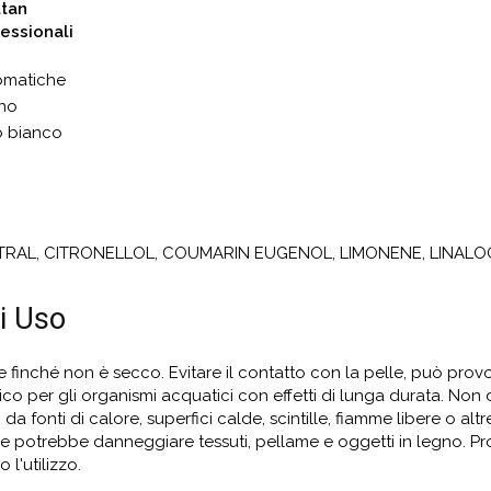
ttan
fessionali
romatiche
ino
o bianco
ITRAL, CITRONELLOL, COUMARIN EUGENOL, LIMONENE, LINALO
i Uso
le finché non è secco. Evitare il contatto con la pelle, può pro
sico per gli organismi acquatici con effetti di lunga durata. Non 
a fonti di calore, superfici calde, scintille, fiamme libere o al
ne potrebbe danneggiare tessuti, pellame e oggetti in legno. P
l'utilizzo.