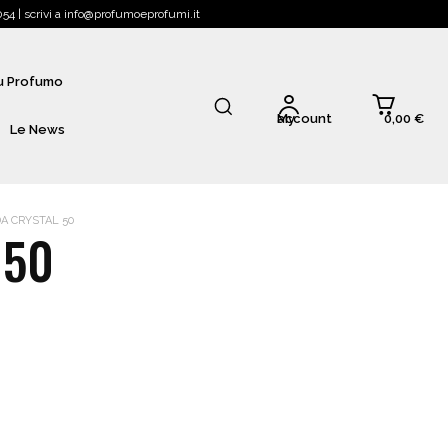
4 | scrivi a info@profumoeprofumi.it
Tu Profumo
0,00 €
My account
Le News
A CRYSTAL 50
 50