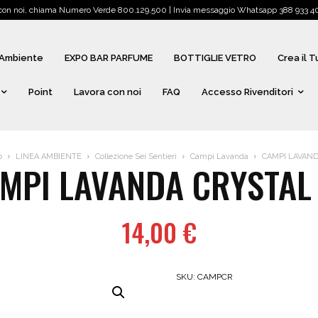
 con noi, chiama Numero Verde 800.129.500 | Invia messaggio Whatsapp 388 933 405
Ambiente
EXPO BAR PARFUME
BOTTIGLIE VETRO
Crea il 
Point
Lavora con noi
FAQ
Accesso Rivenditori
p
LINEA AMBIENTE
Collezione Sei Sentieri
Campi Lavanda
CAMPI LAVAND
MPI LAVANDA CRYSTAL
14,00
€
SKU:
CAMPCR