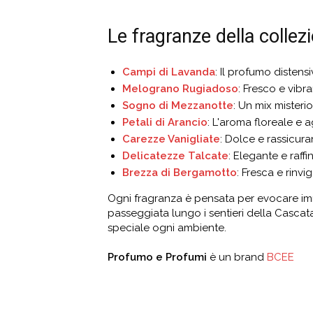
Le fragranze della collezi
Campi di Lavanda
: Il profumo distens
Melograno Rugiadoso
: Fresco e vibr
Sogno di Mezzanotte
: Un mix mister
Petali di Arancio
: L'aroma floreale e 
Carezze Vanigliate
: Dolce e rassicur
Delicatezze Talcate
: Elegante e raff
Brezza di Bergamotto
: Fresca e rinv
Ogni fragranza è pensata per evocare imm
passeggiata lungo i sentieri della Cascat
speciale ogni ambiente.
Profumo e Profumi
è un brand
BCEE