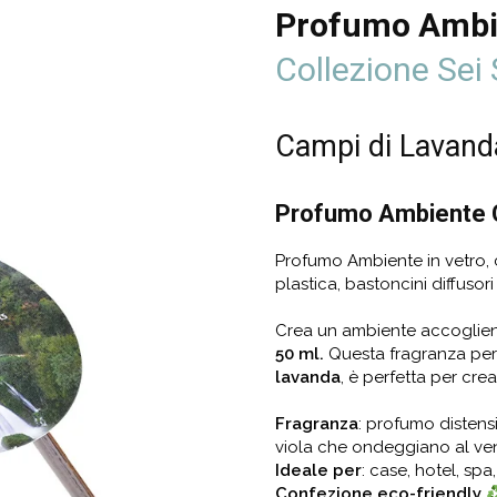
Profumo Ambie
Collezione Sei 
Campi di Lavand
Profumo Ambiente C
Profumo Ambiente in vetro, 
plastica, bastoncini diffusori
Crea un ambiente accoglien
50 ml.
Questa fragranza per
lavanda
, è perfetta per crea
Fragranza
: profumo distens
viola che ondeggiano al ve
Ideale per
: case, hotel, spa,
Confezione eco-friendly