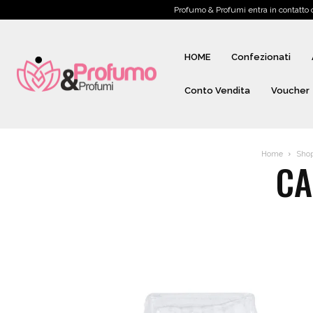
Profumo & Profumi entra in contatto
HOME
Confezionati
Conto Vendita
Voucher
Home
Sho
CA