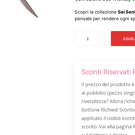
Scopri la collezione
Sei Sent
pensate per rendere ogni sp
CAMPI
AGGIU
LAVANDA
CRYSTAL
50
quantità
Sconti Riservati 
Il prezzo del prodotto è
al pubblico (pezzo singo
rivenditore? Allora richie
bottone Richiedi Sconto
applicato il codice scont
sconto. Vai alla pagina 