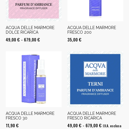
ACQUA DELLE MARMORE
ACQUA DELLE MARMORE
DOLCE RICARICA
FRESCO 200
Fascia
49,00
€
-
679,00
€
35,00
€
di
prezzo:
da
49,00 €
a
679,00 €
ACQUA DELLE MARMORE
ACQUA DELLE MARMORE
FRESCO 30
FRESCO RICARICA
Fascia
11,90
€
49,00
€
-
679,00
€
I.V.A. esclusa