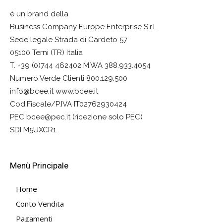
è un brand della
Business Company Europe Enterprise S.r.l.
Sede legale Strada di Cardeto 57
05100 Terni (TR) Italia
T. +39 (0)744 462402 M.WA 388.933.4054
Numero Verde Clienti 800.129.500
info@bcee.it www.bcee.it
Cod.Fiscale/P.IVA IT02762930424
PEC bcee@pec.it (ricezione solo PEC)
SDI M5UXCR1
Menù Principale
Home
Conto Vendita
Pagamenti