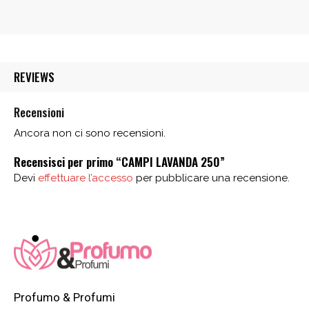
di
prezzo:
da
49,00 €
REVIEWS
a
679,00 €
Recensioni
Ancora non ci sono recensioni.
Recensisci per primo “CAMPI LAVANDA 250”
Devi
effettuare l’accesso
per pubblicare una recensione.
Profumo & Profumi