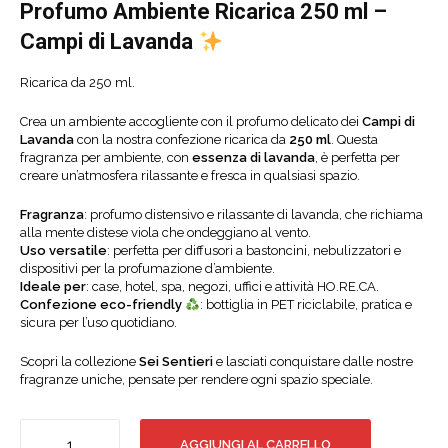
Profumo Ambiente Ricarica 250 ml –
Campi di Lavanda
Ricarica da 250 ml.
Crea un ambiente accogliente con il profumo delicato dei
Campi di
Lavanda
con la nostra confezione ricarica da
250 ml
. Questa
fragranza per ambiente, con
essenza di lavanda
, è perfetta per
creare un’atmosfera rilassante e fresca in qualsiasi spazio.
Fragranza
: profumo distensivo e rilassante di lavanda, che richiama
alla mente distese viola che ondeggiano al vento.
Uso versatile
: perfetta per diffusori a bastoncini, nebulizzatori e
dispositivi per la profumazione d’ambiente.
Ideale per
: case, hotel, spa, negozi, uffici e attività HO.RE.CA.
Confezione eco-friendly
: bottiglia in PET riciclabile, pratica e
sicura per l’uso quotidiano.
Scopri la collezione
Sei Sentieri
e lasciati conquistare dalle nostre
fragranze uniche, pensate per rendere ogni spazio speciale.
CAMPI
AGGIUNGI AL CARRELLO