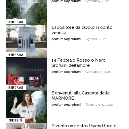
profumoeprofumi
-
Gennaio 9, 2022
HOME PAGE
Espositore da tavolo in conto
vendita
profumoeprofumi
-
Agosto 8, 2021
HOME PAGE
14 Febbraio Rosso o Nero,
profumi dell’amore
profumoeprofumi
-
Gennaio 25, 2021
HOME PAGE
Benvenuti alla Cascata delle
MARMORE
profumoeprofumi
-
Dicembre 30, 2020
CURIOSITÀ
Diventa un nostro Rivenditore o