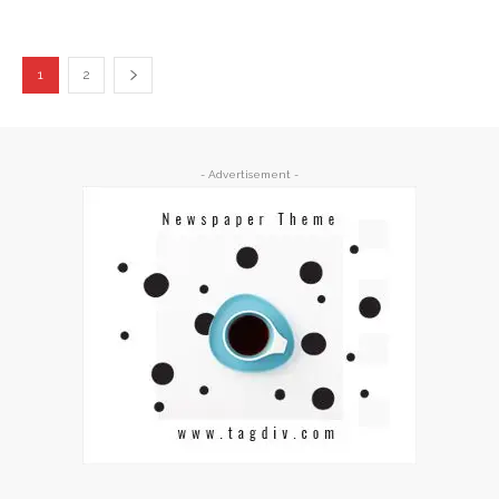
1
2
- Advertisement -