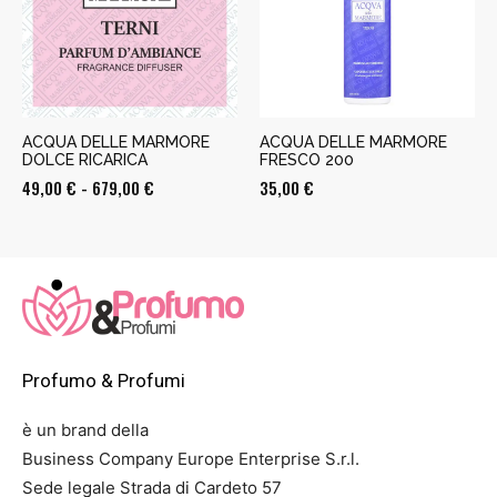
ACQUA DELLE MARMORE
ACQUA DELLE MARMORE
DOLCE RICARICA
FRESCO 200
Fascia
49,00
€
-
679,00
€
35,00
€
di
prezzo:
da
49,00 €
a
679,00 €
Profumo & Profumi
è un brand della
Business Company Europe Enterprise S.r.l.
Sede legale Strada di Cardeto 57