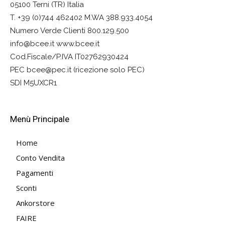
05100 Terni (TR) Italia
T. +39 (0)744 462402 M.WA 388.933.4054
Numero Verde Clienti 800.129.500
info@bcee.it www.bcee.it
Cod.Fiscale/P.IVA IT02762930424
PEC bcee@pec.it (ricezione solo PEC)
SDI M5UXCR1
Menù Principale
Home
Conto Vendita
Pagamenti
Sconti
Ankorstore
FAIRE