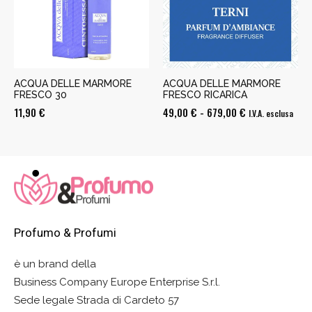
679,00 €
ACQUA DELLE MARMORE
ACQUA DELLE MARMORE
FRESCO 30
FRESCO RICARICA
Fascia
11,90
€
49,00
€
-
679,00
€
I.V.A. esclusa
di
prezzo:
da
49,00 €
a
679,00 €
Profumo & Profumi
è un brand della
Business Company Europe Enterprise S.r.l.
Sede legale Strada di Cardeto 57