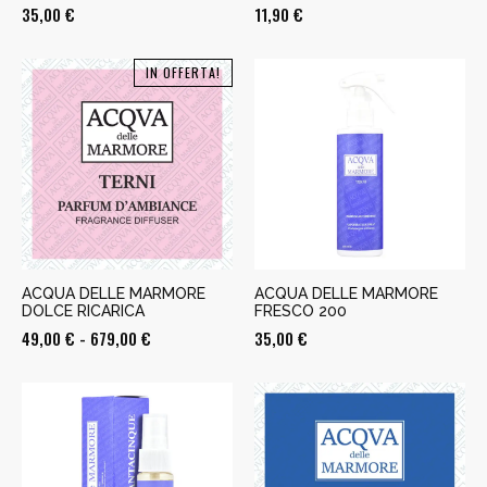
35,00
€
11,90
€
IN OFFERTA!
ACQUA DELLE MARMORE
ACQUA DELLE MARMORE
DOLCE RICARICA
FRESCO 200
Fascia
49,00
€
-
679,00
€
35,00
€
di
prezzo:
da
49,00 €
a