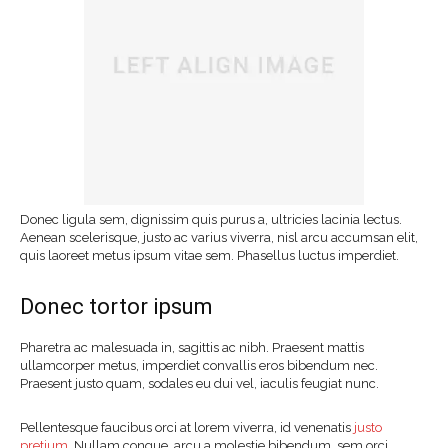
Donec ligula sem, dignissim quis purus a, ultricies lacinia lectus.
Aenean scelerisque, justo ac varius viverra, nisl arcu accumsan elit,
quis laoreet metus ipsum vitae sem. Phasellus luctus imperdiet.
Donec tortor ipsum
Pharetra ac malesuada in, sagittis ac nibh. Praesent mattis
ullamcorper metus, imperdiet convallis eros bibendum nec.
Praesent justo quam, sodales eu dui vel, iaculis feugiat nunc.
Pellentesque faucibus orci at lorem viverra, id venenatis
justo
pretium
. Nullam congue, arcu a molestie bibendum, sem orci