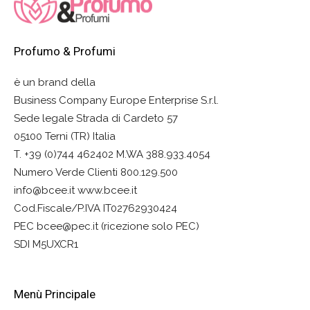
679,00 €
Profumo & Profumi
è un brand della
Business Company Europe Enterprise S.r.l.
Sede legale Strada di Cardeto 57
05100 Terni (TR) Italia
T. +39 (0)744 462402 M.WA 388.933.4054
Numero Verde Clienti 800.129.500
info@bcee.it www.bcee.it
Cod.Fiscale/P.IVA IT02762930424
PEC bcee@pec.it (ricezione solo PEC)
SDI M5UXCR1
Menù Principale