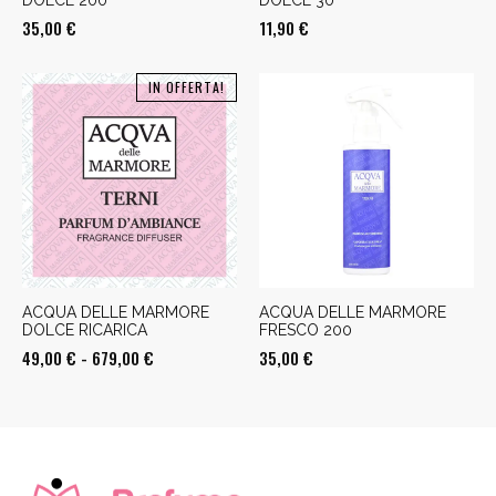
DOLCE 200
DOLCE 30
35,00
€
11,90
€
IN OFFERTA!
ACQUA DELLE MARMORE
ACQUA DELLE MARMORE
DOLCE RICARICA
FRESCO 200
Fascia
49,00
€
-
679,00
€
35,00
€
di
prezzo:
da
49,00 €
a