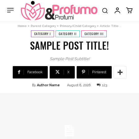
Home
Parent Category
Primary/Child Category
Article Title ...
CATEGORY I
CATEGORY II
CATEGORY III
SAMPLE POST TITLE!
Sample Post Subtitle!
Facebook
X
Pinterest
By
Author Name
August 8, 2026
123