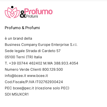
da
49,00 €
a
679,00 €
Profumo & Profumi
è un brand della
Business Company Europe Enterprise S.r.l.
Sede legale Strada di Cardeto 57
05100 Terni (TR) Italia
T. +39 (0)744 462402 M.WA 388.933.4054
Numero Verde Clienti 800.129.500
info@bcee.it www.bcee.it
Cod.Fiscale/P.IVA IT02762930424
PEC bcee@pec.it (ricezione solo PEC)
SDI M5UXCR1