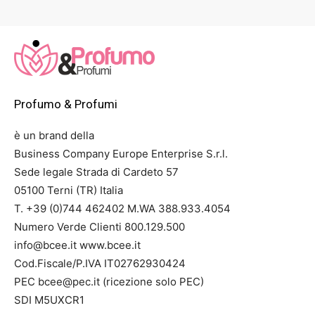
prezzo:
da
49,00 €
a
679,00 €
Profumo & Profumi
è un brand della
Business Company Europe Enterprise S.r.l.
Sede legale Strada di Cardeto 57
05100 Terni (TR) Italia
T. +39 (0)744 462402 M.WA 388.933.4054
Numero Verde Clienti 800.129.500
info@bcee.it www.bcee.it
Cod.Fiscale/P.IVA IT02762930424
PEC bcee@pec.it (ricezione solo PEC)
SDI M5UXCR1