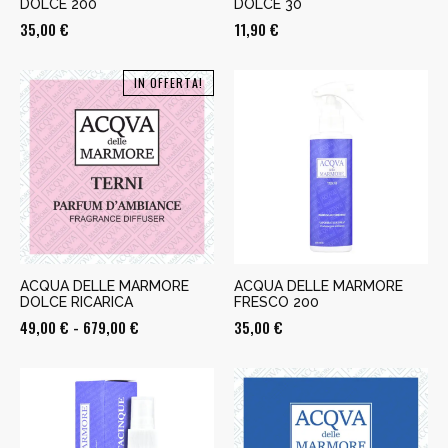
DOLCE 200
DOLCE 30
35,00
€
11,90
€
IN OFFERTA!
ACQUA DELLE MARMORE
ACQUA DELLE MARMORE
DOLCE RICARICA
FRESCO 200
Fascia
49,00
€
-
679,00
€
35,00
€
di
prezzo:
da
49,00 €