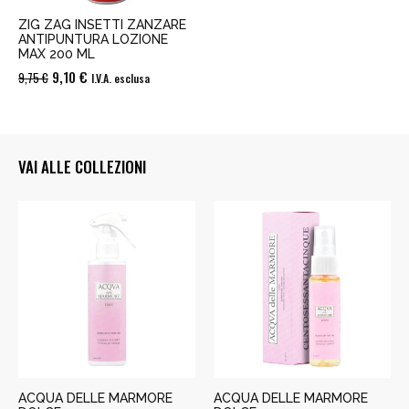
ZIG ZAG INSETTI ZANZARE
ANTIPUNTURA LOZIONE
MAX 200 ML
Il
Il
9,10
€
9,75
€
I.V.A. esclusa
prezzo
prezzo
originale
attuale
era:
è:
VAI ALLE COLLEZIONI
9,75 €.
9,10 €.
ACQUA DELLE MARMORE
ACQUA DELLE MARMORE