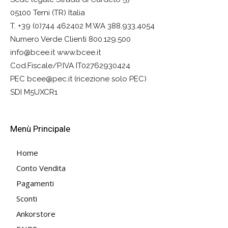
05100 Terni (TR) Italia
T. +39 (0)744 462402 M.WA 388.933.4054
Numero Verde Clienti 800.129.500
info@bcee.it www.bcee.it
Cod.Fiscale/P.IVA IT02762930424
PEC bcee@pec.it (ricezione solo PEC)
SDI M5UXCR1
Menù Principale
Home
Conto Vendita
Pagamenti
Sconti
Ankorstore