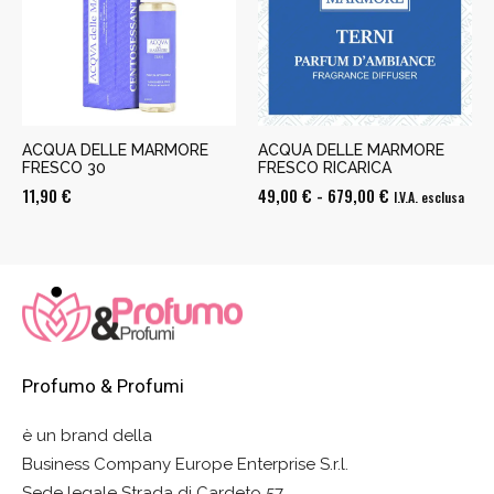
a
679,00 €
ACQUA DELLE MARMORE
ACQUA DELLE MARMORE
FRESCO 30
FRESCO RICARICA
Fascia
11,90
€
49,00
€
-
679,00
€
I.V.A. esclusa
di
prezzo:
da
49,00 €
a
679,00 €
Profumo & Profumi
è un brand della
Business Company Europe Enterprise S.r.l.
Sede legale Strada di Cardeto 57