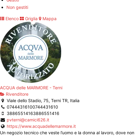
Non gestiti
Elenco
Griglia
Mappa
ACQUA delle MARMORE - Terni
Rivenditore
Viale dello Stadio, 75, Terni TR, Italia
0744431610
0744431610
3886551416
3886551416
pvterni@camici626.it
https://www.acquadellemarmore.it
Un negozio tecnico che veste l’uomo e la donna al lavoro, dove non