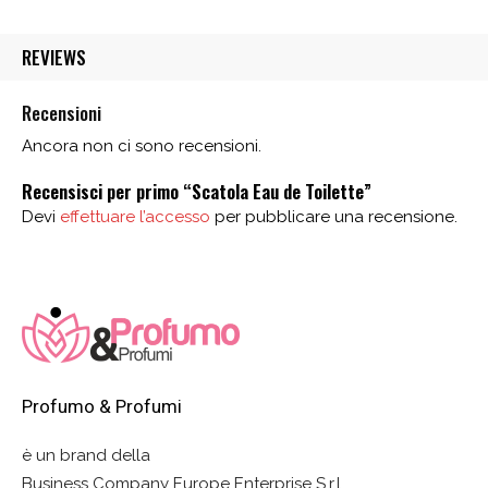
da
78,00 €
REVIEWS
a
96,00 €
Recensioni
Ancora non ci sono recensioni.
Recensisci per primo “Scatola Eau de Toilette”
Devi
effettuare l’accesso
per pubblicare una recensione.
Profumo & Profumi
è un brand della
Business Company Europe Enterprise S.r.l.