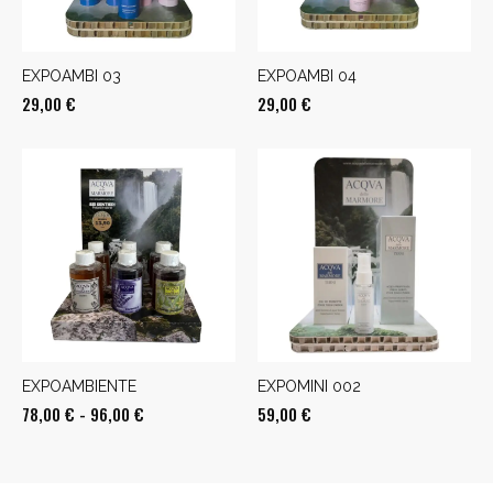
EXPOAMBI 03
EXPOAMBI 04
29,00
€
29,00
€
EXPOAMBIENTE
EXPOMINI 002
Fascia
78,00
€
-
96,00
€
59,00
€
di
prezzo: