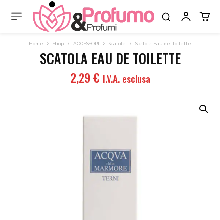
Home
Shop
ACCESSORI
Scatole
Scatola Eau de Toilette
SCATOLA EAU DE TOILETTE
2,29
€
I.V.A. esclusa