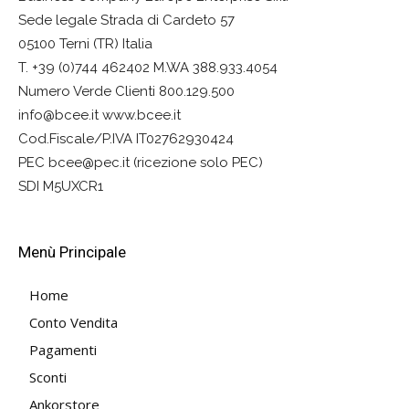
Sede legale Strada di Cardeto 57
05100 Terni (TR) Italia
T. +39 (0)744 462402 M.WA 388.933.4054
Numero Verde Clienti 800.129.500
info@bcee.it www.bcee.it
Cod.Fiscale/P.IVA IT02762930424
PEC bcee@pec.it (ricezione solo PEC)
SDI M5UXCR1
Menù Principale
Home
Conto Vendita
Pagamenti
Sconti
Ankorstore