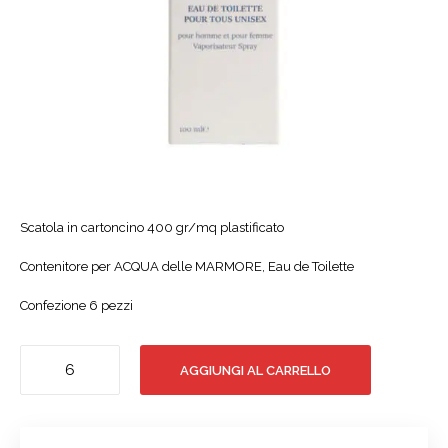
Scatola in cartoncino 400 gr/mq plastificato
Contenitore per ACQUA delle MARMORE, Eau de Toilette
Confezione 6 pezzi
Scatola
AGGIUNGI AL CARRELLO
Eau
de
Toilette
quantità