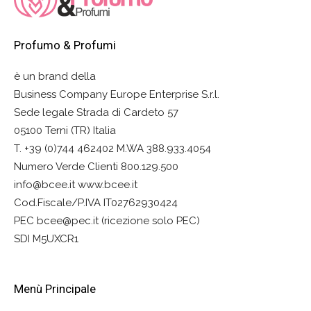
Profumo & Profumi
è un brand della
Business Company Europe Enterprise S.r.l.
Sede legale Strada di Cardeto 57
05100 Terni (TR) Italia
T. +39 (0)744 462402 M.WA 388.933.4054
Numero Verde Clienti 800.129.500
info@bcee.it www.bcee.it
Cod.Fiscale/P.IVA IT02762930424
PEC bcee@pec.it (ricezione solo PEC)
SDI M5UXCR1
Menù Principale