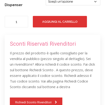
Dispenser
Bottiglie
AGGIUNGI AL CARRELLO
in
vetro
EXPO
BAR
PARFUME
Sconti Riservati Rivenditori
quantità
Il prezzo del prodotto è quello consigliato per la
vendita al pubblico (pezzo singolo al dettaglio). Sei
un rivenditore? Allora richiedi il codice sconto. Fai click
sul bottone Richiedi Sconto . A questo prezzo, deve
essere applicato il codice sconto. Richiedi adesso il
Tuo codice sconto. Vai alla pagina Richiedi Codice
Sconto cliccando sul bottone a destra
Richiedi Sconto Rivenditori