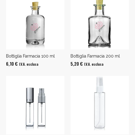
da
da
99,00 €
39,00 €
a
a
159,00 €
189,00 €
Bottiglia Farmacia 100 ml
Bottiglia Farmacia 200 ml
6,10
€
5,20
€
I.V.A. esclusa
I.V.A. esclusa