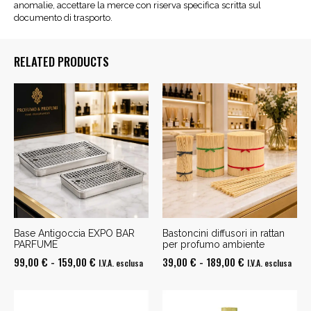
anomalie, accettare la merce con riserva specifica scritta sul
documento di trasporto.
RELATED PRODUCTS
Base Antigoccia EXPO BAR
Bastoncini diffusori in rattan
PARFUME
per profumo ambiente
Fascia
Fascia
99,00
€
-
159,00
€
39,00
€
-
189,00
€
I.V.A. esclusa
I.V.A. esclusa
di
di
prezzo:
prezzo: