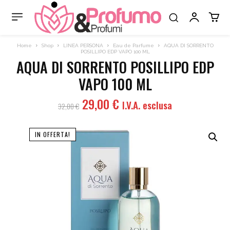
Home
Shop
LINEA PERSONA
Eau de Parfume
AQUA DI SORRENTO
POSILLIPO EDP VAPO 100 ML
AQUA DI SORRENTO POSILLIPO EDP
VAPO 100 ML
Il
Il
29,00
€
I.V.A. esclusa
32,00
€
prezzo
prezzo
originale
attuale
IN OFFERTA!
era:
è:
32,00 €.
29,00 €.