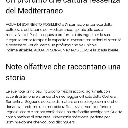
Un profumo che cattura l'essenza
del Mediterraneo
AQUA DI SORRENTO POSILLIPO è l'incarnazione perfetta della
bellezza e del fascino del Mediterraneo. Ispirato alle coste
mozzafiato di Posillipo, questo profumo si distingue per la sua
eleganza senza tempo e la capacità di evocare sensazioni di serenità
e benessere. Per chi cerca un profumo che sia unico e
indimenticabile, AQUA DI SORRENTO POSILLIPO è la scelta ideale.
Note olfattive che raccontano una
storia
Le sue note principali includono freschi accordi agrumati, con
accenti di limone e arancia che riecheggiano il sole della Costiera
Sorrentina. Seguono delicate sfumature di neroli e gelsomino, che
donano al profumo una morbida raffinatezza, mentre il fondo di
legno di cedro e ambra conferisce una profondità avvolgente. Questa
combinazione di note crea un'armonia sofisticata, perfetta per
uomini e donne che vogliono distinguersi.