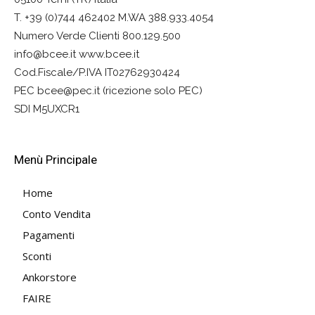
T. +39 (0)744 462402 M.WA 388.933.4054
Numero Verde Clienti 800.129.500
info@bcee.it www.bcee.it
Cod.Fiscale/P.IVA IT02762930424
PEC bcee@pec.it (ricezione solo PEC)
SDI M5UXCR1
Menù Principale
Home
Conto Vendita
Pagamenti
Sconti
Ankorstore
FAIRE