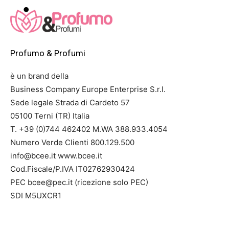
Profumo & Profumi
è un brand della
Business Company Europe Enterprise S.r.l.
Sede legale Strada di Cardeto 57
05100 Terni (TR) Italia
T. +39 (0)744 462402 M.WA 388.933.4054
Numero Verde Clienti 800.129.500
info@bcee.it www.bcee.it
Cod.Fiscale/P.IVA IT02762930424
PEC bcee@pec.it (ricezione solo PEC)
SDI M5UXCR1